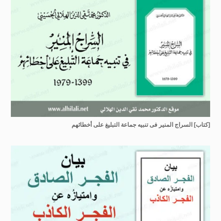
[كتاب] السراج المنير فى تنبيه جماعة التبليغ على أخطائهم