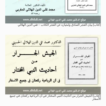
[كتاب] بيان الفجر الصادق وامتيازه عن الفجر الكاذب – تقي الدين الهلالي
[كتاب] الجيش الجرار من أحاديث النبي المختار في أن الرباعية ركعتان في جميع
الأسفار